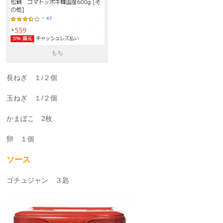
もち
長ねぎ １/２個
玉ねぎ １/２個
かまぼこ 2枚
卵 １個
ソース
ゴチュジャン ３匙