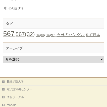
その他 (11)
タグ
567
567(32)
今日のハングル
你好日本
567(89)
567(SP)
アーカイブ
ア
ー
カ
イ
ブ
札幌学院大学
電子計算機センター
情報ポータル
moodle