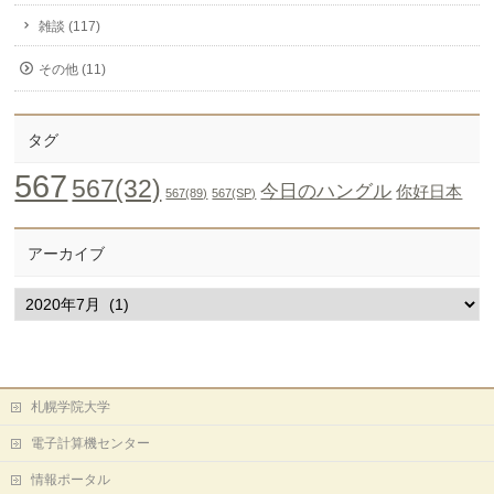
雑談 (117)
その他 (11)
タグ
567
567(32)
今日のハングル
你好日本
567(89)
567(SP)
アーカイブ
ア
ー
カ
イ
ブ
札幌学院大学
電子計算機センター
情報ポータル