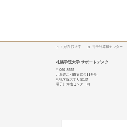
ブ
札幌学院大学
電子計算機センター
札幌学院大学 サポートデスク
〒069-8555
北海道江別市文京台11番地
札幌学院大学 C館1階
電子計算機センター内