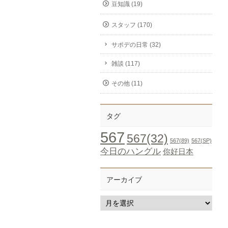
豆知識 (19)
スタッフ (170)
サポデの日常 (32)
雑談 (117)
その他 (11)
タグ
567
567(32)
567(89)
567(SP)
今日のハングル
你好日本
アーカイブ
ア
ー
カ
イ