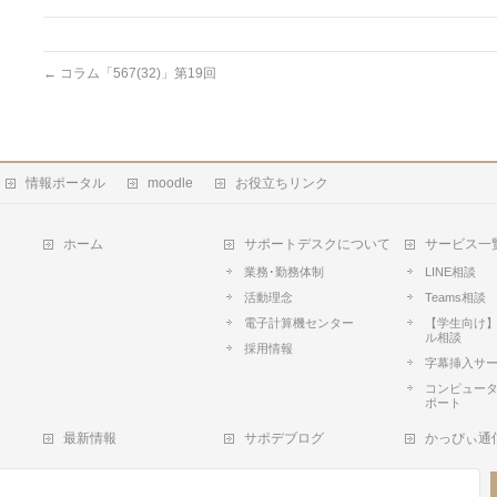
←
コラム「567(32)」第19回
情報ポータル
moodle
お役立ちリンク
ホーム
サポートデスクについて
サービス一
業務･勤務体制
LINE相談
活動理念
Teams相談
電子計算機センター
【学生向け
ル相談
採用情報
字幕挿入サ
コンピュータ
ポート
最新情報
サポデブログ
かっぴぃ通