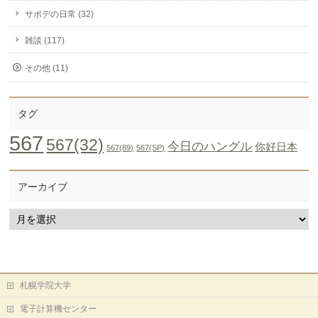
サポデの日常 (32)
雑談 (117)
その他 (11)
タグ
567
567(32)
今日のハングル
你好日本
567(89)
567(SP)
アーカイブ
ア
ー
カ
イ
ブ
札幌学院大学
電子計算機センター