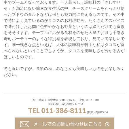
中でブームとなっております。一人暮らし、調味料の「さしすせ
そ」も満足にない簡素な食生活の中、チーズクリームをたっぷり使
ったブドウのタルトなどは何とも魅力的に見えるものです。その中
で特によく見ているのがタコスのお料理動画。たくさんのスパイス
で味付けしたお肉に色鮮やかなお野菜というのは絵面だけでも食欲
をそそります。テーブルに広がる食材をのせた大量のお皿も手巻き
寿司パーティーのような特別感を表現しており、見ていて楽しいで
す。唯一残念な点といえば、大体の調味料が苦手な私はタコスが食
べられないということでしょうか。タコスを美味しさが分かる舌が
ほしいものです。
冬も近いですが、食欲の秋。みなさんも美味しいものをお楽しみく
ださい。
【窓口時間】月水木金 9:00〜16:40・火9:00〜15:00
※11:20 - 12:20はクローズ
TEL 011-386-8111
(代表) 内線2734