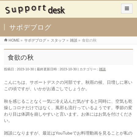
サポデブログ
HOME
»
サポデブログ
»
スタッフ
»
雑談
»
食欲の秋
食欲の秋
投稿日 : 2023-10-30
最終更新日時 : 2023-10-30
カテゴリー :
雑談
こんにちは、サポートデスクの河部です。秋雨の候、日増しに寒い
この頃ですが、いかがお過ごしでしょうか。
秋を感じることなく一気に冷え込んだ気がすると同時に、空気も乾
燥しコロナだけではなく、風邪も流行っているようです。季節の変
わり目は体調を崩しやすいと言います。お体にはお気を付けくださ
い。
雑談になりますが、最近はYouTubeでお料理動画を見ることが私の