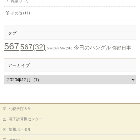
雑談 (117)
その他 (11)
タグ
567
567(32)
今日のハングル
你好日本
567(89)
567(SP)
アーカイブ
ア
ー
カ
イ
ブ
札幌学院大学
電子計算機センター
情報ポータル
moodle