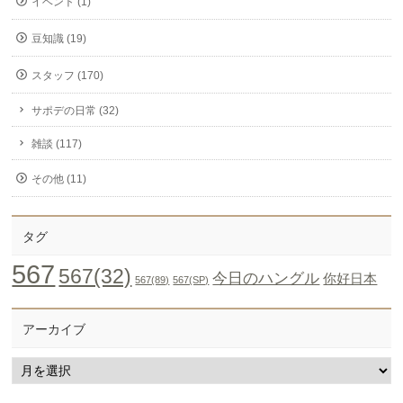
イベント (1)
豆知識 (19)
スタッフ (170)
サポデの日常 (32)
雑談 (117)
その他 (11)
タグ
567
567(32)
今日のハングル
你好日本
567(89)
567(SP)
アーカイブ
ア
ー
カ