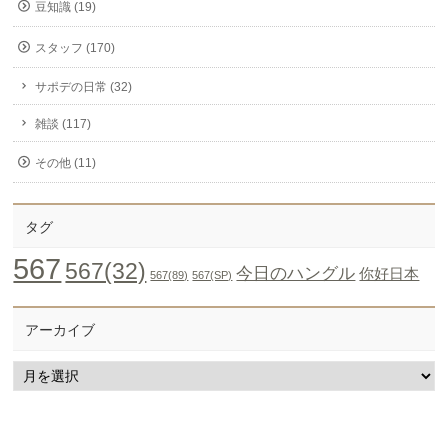
豆知識 (19)
スタッフ (170)
サポデの日常 (32)
雑談 (117)
その他 (11)
タグ
567
567(32)
今日のハングル
你好日本
567(89)
567(SP)
アーカイブ
ア
ー
カ
イ
ブ